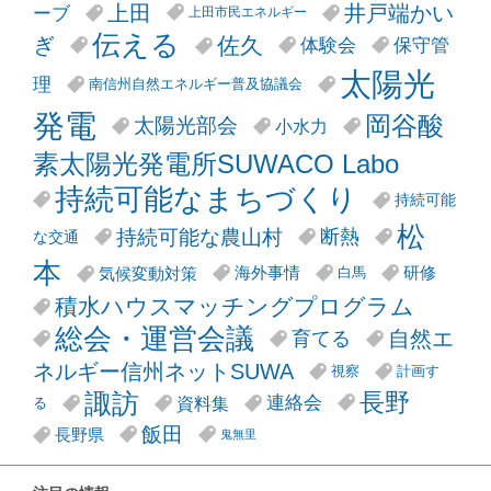
井戸端かい
上田
ーブ
上田市民エネルギー
伝える
ぎ
佐久
体験会
保守管
太陽光
理
南信州自然エネルギー普及協議会
発電
岡谷酸
太陽光部会
小水力
素太陽光発電所SUWACO Labo
持続可能なまちづくり
持続可能
松
持続可能な農山村
断熱
な交通
本
気候変動対策
海外事情
研修
白馬
積水ハウスマッチングプログラム
総会・運営会議
自然エ
育てる
ネルギー信州ネットSUWA
視察
計画す
諏訪
長野
連絡会
資料集
る
飯田
長野県
鬼無里