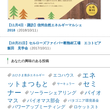
【11月4日・諏訪】信州自然エネルギーマルシェ
2018
（2018/10/11）
【10月21日】セルローズファイバー断熱材工場 エコトピア
飯田 見学会
（2017/10/11）
あなたの興味のある投稿
エネ
エコハウス
おひさま進歩エネルギー
セミ
ットまつもと
サーキュラー
ナー
バイオ
ソーラーシェアリング
マス
バイオマス部会
パタゴニア環境基金
パワーアップミーティング
ロケットスト