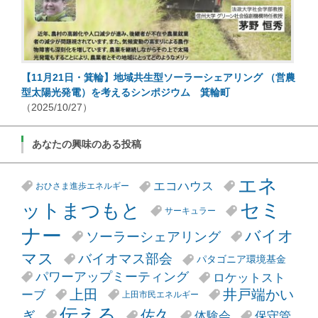
【11月21日・箕輪】地域共生型ソーラーシェアリング （営農
型太陽光発電）を考えるシンポジウム 箕輪町
（2025/10/27）
あなたの興味のある投稿
エネ
エコハウス
おひさま進歩エネルギー
セミ
ットまつもと
サーキュラー
ナー
バイオ
ソーラーシェアリング
マス
バイオマス部会
パタゴニア環境基金
パワーアップミーティング
ロケットスト
井戸端かい
上田
ーブ
上田市民エネルギー
伝える
ぎ
佐久
体験会
保守管