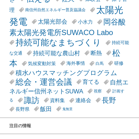
太陽光
理
南信州自然エネルギー普及協議会
発電
岡谷酸
太陽光部会
小水力
素太陽光発電所SUWACO Labo
持続可能なまちづくり
持続可能
松
持続可能な農山村
断熱
な交通
本
気候変動対策
海外事情
研修
白馬
積水ハウスマッチングプログラム
総会・運営会議
自然エ
育てる
ネルギー信州ネットSUWA
視察
計画す
諏訪
長野
連絡会
資料集
る
飯田
長野県
鬼無里
注目の情報