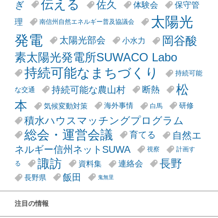
伝える
ぎ
佐久
体験会
保守管
太陽光
理
南信州自然エネルギー普及協議会
発電
岡谷酸
太陽光部会
小水力
素太陽光発電所SUWACO Labo
持続可能なまちづくり
持続可能
松
持続可能な農山村
断熱
な交通
本
気候変動対策
海外事情
研修
白馬
積水ハウスマッチングプログラム
総会・運営会議
自然エ
育てる
ネルギー信州ネットSUWA
視察
計画す
諏訪
長野
連絡会
資料集
る
飯田
長野県
鬼無里
注目の情報