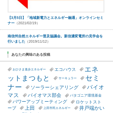
【3月5日】「地域新電力とエネルギー融通」オンラインセミ
ナー
（2021/02/19）
南信州自然エネルギー普及協議会。新信濃変電所の見学会を
行いました
（2019/11/12）
あなたの興味のある投稿
エネ
エコハウス
おひさま進歩エネルギー
セミ
ットまつもと
サーキュラー
ナー
バイオ
ソーラーシェアリング
マス
バイオマス部会
パタゴニア環境基金
パワーアップミーティング
ロケットスト
井戸端かい
上田
ーブ
上田市民エネルギー