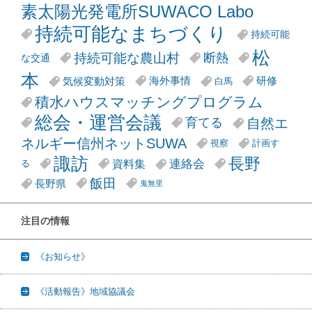
素太陽光発電所SUWACO Labo
持続可能なまちづくり
持続可能
松
持続可能な農山村
断熱
な交通
本
気候変動対策
海外事情
研修
白馬
積水ハウスマッチングプログラム
総会・運営会議
自然エ
育てる
ネルギー信州ネットSUWA
視察
計画す
諏訪
長野
連絡会
資料集
る
飯田
長野県
鬼無里
注目の情報
《お知らせ》
《活動報告》地域協議会