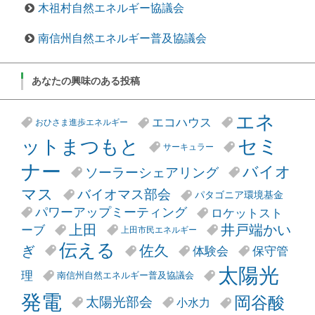
木祖村自然エネルギー協議会
南信州自然エネルギー普及協議会
あなたの興味のある投稿
エネ
エコハウス
おひさま進歩エネルギー
セミ
ットまつもと
サーキュラー
ナー
バイオ
ソーラーシェアリング
マス
バイオマス部会
パタゴニア環境基金
パワーアップミーティング
ロケットスト
井戸端かい
上田
ーブ
上田市民エネルギー
伝える
ぎ
佐久
体験会
保守管
太陽光
理
南信州自然エネルギー普及協議会
発電
岡谷酸
太陽光部会
小水力