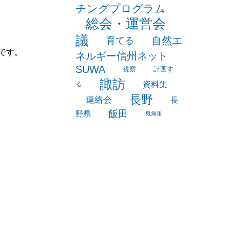
チングプログラム
総会・運営会
議
自然エ
育てる
です。
ネルギー信州ネット
SUWA
視察
計画す
諏訪
資料集
る
長野
連絡会
長
飯田
野県
鬼無里