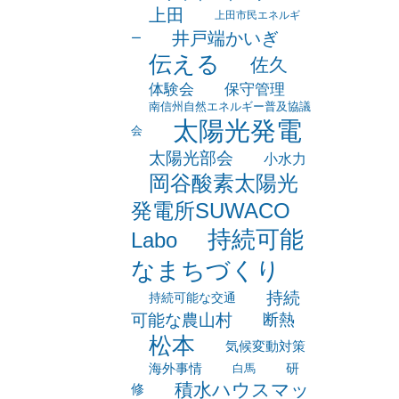
上田
上田市民エネルギ
井戸端かいぎ
ー
伝える
佐久
体験会
保守管理
南信州自然エネルギー普及協議
太陽光発電
会
太陽光部会
小水力
岡谷酸素太陽光
発電所SUWACO
持続可能
Labo
なまちづくり
持続
持続可能な交通
可能な農山村
断熱
松本
気候変動対策
海外事情
研
白馬
積水ハウスマッ
修