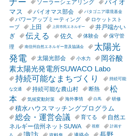
ナー
バイオ
ソーラーシェアリング
マス
バイオマス部会
パタゴニア環境基金
パワーアップミーティング
ロケットスト
井戸端かい
上田
ーブ
上田市民エネルギー
伝える
ぎ
佐久
体験会
保守管
太陽光
理
南信州自然エネルギー普及協議会
発電
岡谷酸
太陽光部会
小水力
素太陽光発電所SUWACO Labo
持続可能なまちづくり
持続可能
松
持続可能な農山村
断熱
な交通
本
気候変動対策
海外事情
研修
白馬
積水ハウスマッチングプログラム
総会・運営会議
自然エ
育てる
ネルギー信州ネットSUWA
視察
計画す
諏訪
長野
連絡会
資料集
る