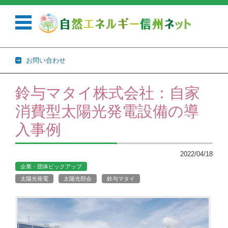
お問い合わせ
コンテンツに移動
鈴与マタイ株式会社：自家
消費型太陽光発電設備の導
入事例
2022/04/18
企業・団体ピックアップ
太陽光発電
太陽光部会
鈴与マタイ