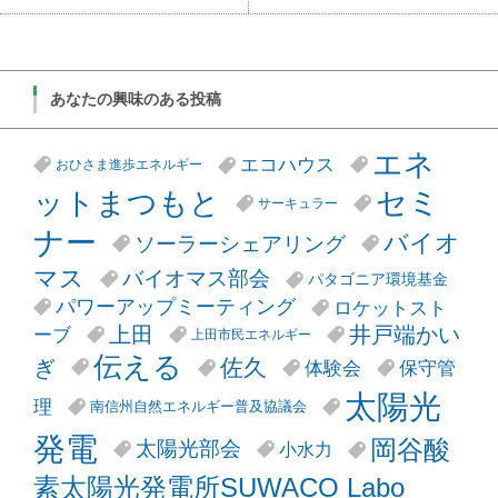
あなたの興味のある投稿
エネ
エコハウス
おひさま進歩エネルギー
セミ
ットまつもと
サーキュラー
ナー
バイオ
ソーラーシェアリング
マス
バイオマス部会
パタゴニア環境基金
パワーアップミーティング
ロケットスト
井戸端かい
上田
ーブ
上田市民エネルギー
伝える
ぎ
佐久
体験会
保守管
太陽光
理
南信州自然エネルギー普及協議会
発電
岡谷酸
太陽光部会
小水力
素太陽光発電所SUWACO Labo