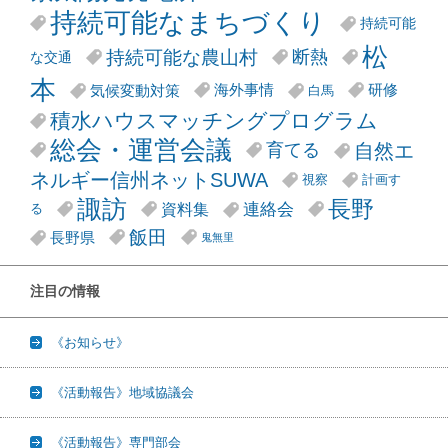
持続可能なまちづくり
持続可能
松
持続可能な農山村
断熱
な交通
本
気候変動対策
海外事情
研修
白馬
積水ハウスマッチングプログラム
総会・運営会議
自然エ
育てる
ネルギー信州ネットSUWA
視察
計画す
諏訪
長野
連絡会
資料集
る
飯田
長野県
鬼無里
注目の情報
《お知らせ》
《活動報告》地域協議会
《活動報告》専門部会