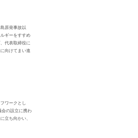
福島原発事故以
ネルギーをすすめ
げ、代表取締役に
用に向けてまい進
イフワークとし
議会の設立に携わ
題に立ち向かい、