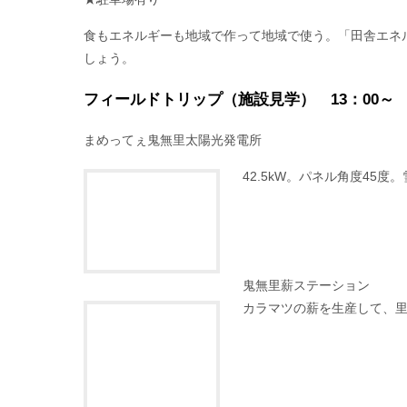
（長野市鬼無里日影２７５０－１）
日時：2016年11月12日（土） 13：00～16：00
★駐車場有り
食もエネルギーも地域で作って地域で使う。「田舎エネ
しょう。
フィールドトリップ（施設見学） 13：00～
まめってぇ鬼無里太陽光発電所
42.5kW。パネル角度45
鬼無里薪ステーション
カラマツの薪を生産して、