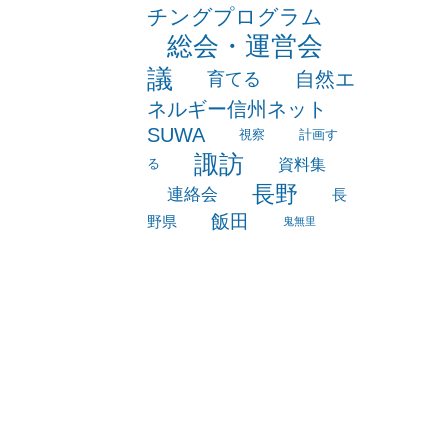
海外事情
研
白馬
積水ハウスマッ
修
チングプログラム
総会・運営会
議
自然エ
育てる
ネルギー信州ネット
SUWA
視察
計画す
諏訪
資料集
る
長野
連絡会
長
飯田
野県
鬼無里