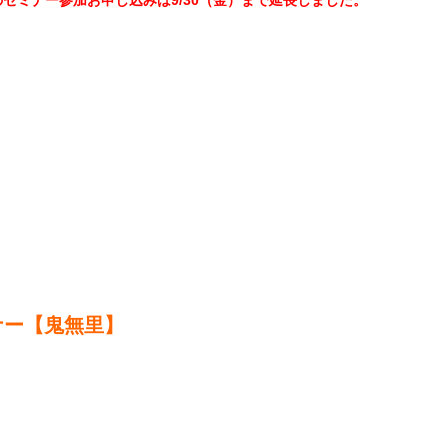
10/1（土）のセミナー参加お申し込みは9/30（金）
ナー【鬼無里】