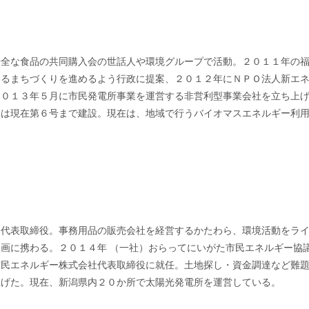
た！」
安全な食品の共同購入会の世話人や環境グループで活動。２０１１年の
よるまちづくりを進めるよう行政に提案、２０１２年にＮＰＯ法人新エ
２０１３年５月に市民発電所事業を運営する非営利型事業会社を立ち上
」は現在第６号まで建設。現在は、地域で行うバイオマスエネルギー利
キ代表取締役。事務用品の販売会社を経営するかたわら、環境活動をラ
画に携わる。２０１４年 （一社）おらってにいがた市民エネルギー協
市民エネルギー株式会社代表取締役に就任。土地探し・資金調達など難