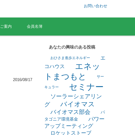
お問い合わせ
ご案内
会員名簿
あなたの興味のある投稿
エ
おひさま進歩エネルギー
エネッ
コハウス
トまつもと
サー
2016/08/17
セミナー
キュラー
ソーラーシェアリン
バイオマス
グ
バイオマス部会
パ
パワー
タゴニア環境基金