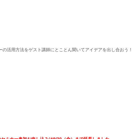
上げた。現在、新潟県内２０か所で太陽光発電所を運営している。
ーの活用方法をゲスト講師にとことん聞いてアイデアを出し合おう！