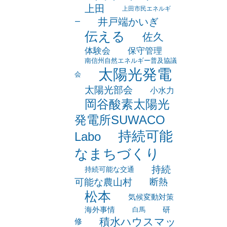
アップミーティング
ロケットストーブ
上田
上田市民エネルギ
井戸端かいぎ
ー
伝える
佐久
体験会
保守管理
南信州自然エネルギー普及協議
太陽光発電
会
太陽光部会
小水力
岡谷酸素太陽光
発電所SUWACO
持続可能
Labo
なまちづくり
持続
持続可能な交通
可能な農山村
断熱
松本
気候変動対策