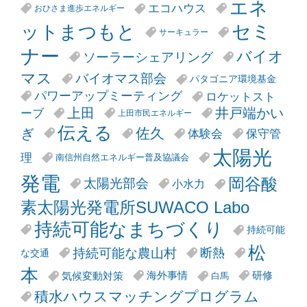
エネ
エコハウス
おひさま進歩エネルギー
セミ
ットまつもと
サーキュラー
ナー
バイオ
ソーラーシェアリング
マス
バイオマス部会
パタゴニア環境基金
パワーアップミーティング
ロケットスト
井戸端かい
上田
ーブ
上田市民エネルギー
伝える
ぎ
佐久
体験会
保守管
太陽光
理
南信州自然エネルギー普及協議会
発電
岡谷酸
太陽光部会
小水力
素太陽光発電所SUWACO Labo
持続可能なまちづくり
持続可能
松
持続可能な農山村
断熱
な交通
本
気候変動対策
海外事情
研修
白馬
積水ハウスマッチングプログラム