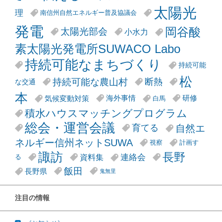
太陽光
理
南信州自然エネルギー普及協議会
発電
岡谷酸
太陽光部会
小水力
素太陽光発電所SUWACO Labo
持続可能なまちづくり
持続可能
松
持続可能な農山村
断熱
な交通
本
気候変動対策
海外事情
研修
白馬
積水ハウスマッチングプログラム
総会・運営会議
自然エ
育てる
ネルギー信州ネットSUWA
視察
計画す
諏訪
長野
連絡会
資料集
る
飯田
長野県
鬼無里
注目の情報