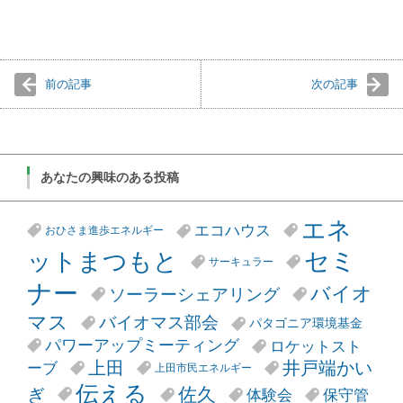
前の記事
次の記事
あなたの興味のある投稿
エネ
エコハウス
おひさま進歩エネルギー
セミ
ットまつもと
サーキュラー
ナー
バイオ
ソーラーシェアリング
マス
バイオマス部会
パタゴニア環境基金
パワーアップミーティング
ロケットスト
井戸端かい
上田
ーブ
上田市民エネルギー
伝える
ぎ
佐久
体験会
保守管