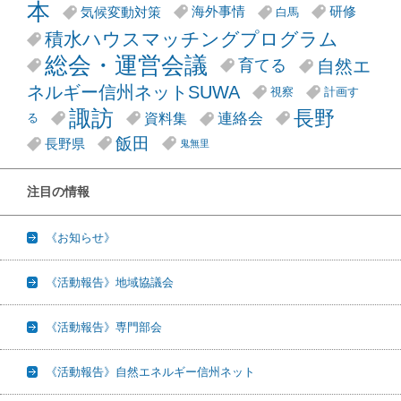
本
気候変動対策
海外事情
研修
白馬
積水ハウスマッチングプログラム
総会・運営会議
自然エ
育てる
ネルギー信州ネットSUWA
視察
計画す
諏訪
長野
連絡会
資料集
る
飯田
長野県
鬼無里
注目の情報
《お知らせ》
《活動報告》地域協議会
《活動報告》専門部会
《活動報告》自然エネルギー信州ネット