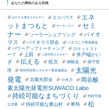
あなたの興味のある投稿
エネ
エコハウス
おひさま進歩エネルギー
セミ
ットまつもと
サーキュラー
ナー
バイオ
ソーラーシェアリング
マス
バイオマス部会
パタゴニア環境基金
パワーアップミーティング
ロケットスト
井戸端かい
上田
ーブ
上田市民エネルギー
伝える
ぎ
佐久
体験会
保守管
太陽光
理
南信州自然エネルギー普及協議会
発電
岡谷酸
太陽光部会
小水力
素太陽光発電所SUWACO Labo
持続可能なまちづくり
持続可能
松
持続可能な農山村
断熱
な交通