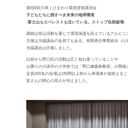
講演会のタイトルは、
第8回佐久咲くひまわり環境啓発講演会
子どもたちに残すべき未来の地球環境
-富士山もエベレストも泣いている。ストップ自然破壊-
講師は登山活動を通じて環境保護を訴えているアルピニ
主催は当協議会の会員でもある、有限責任事業組合（LL
当協議会は共催しました。
以前から野口氏の活動は広く知れ渡っていることや
お隣りの小諸市の小学校では「野口健森林教室」が開催
定員300名の会場は1時間以上前から来場者が途絶える
皆さんの関心の高さが伺えました。