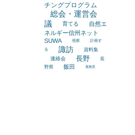
海外事情
研
白馬
積水ハウスマッ
修
チングプログラム
総会・運営会
議
自然エ
育てる
ネルギー信州ネット
SUWA
視察
計画す
諏訪
資料集
る
長野
連絡会
長
飯田
野県
鬼無里