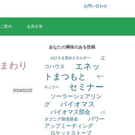
お問い合わせ
ご案内
会員名簿
あなたの興味のある投稿
エ
おひさま進歩エネルギー
ひまわり
エネッ
コハウス
トまつもと
サー
セミナー
キュラー
2019/02/25
ソーラーシェアリン
バイオマス
グ
バイオマス部会
パ
パワー
タゴニア環境基金