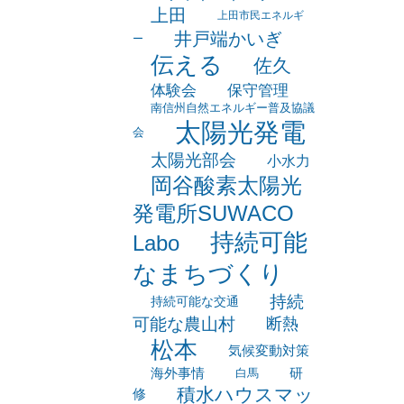
アップミーティング
ロケットストーブ
上田
上田市民エネルギ
井戸端かいぎ
ー
伝える
佐久
体験会
保守管理
南信州自然エネルギー普及協議
太陽光発電
会
太陽光部会
小水力
岡谷酸素太陽光
発電所SUWACO
持続可能
Labo
なまちづくり
持続
持続可能な交通
可能な農山村
断熱
松本
気候変動対策