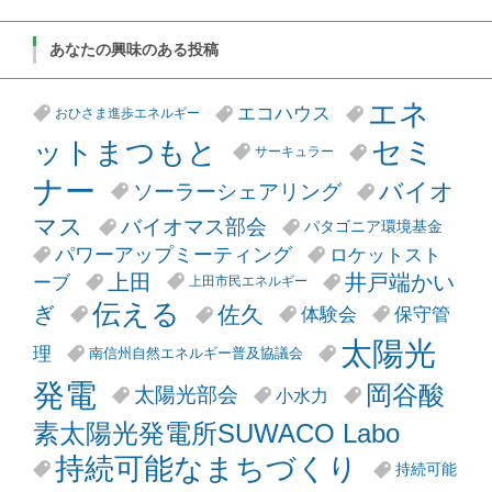
あなたの興味のある投稿
エネ
エコハウス
おひさま進歩エネルギー
セミ
ットまつもと
サーキュラー
ナー
バイオ
ソーラーシェアリング
マス
バイオマス部会
パタゴニア環境基金
パワーアップミーティング
ロケットスト
井戸端かい
上田
ーブ
上田市民エネルギー
伝える
ぎ
佐久
体験会
保守管
太陽光
理
南信州自然エネルギー普及協議会
発電
岡谷酸
太陽光部会
小水力
素太陽光発電所SUWACO Labo
持続可能なまちづくり
持続可能