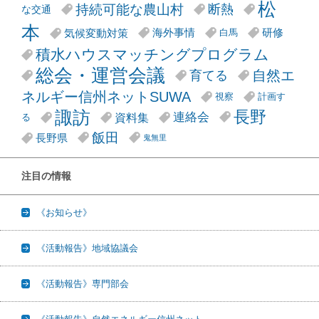
松
持続可能な農山村
断熱
な交通
本
気候変動対策
海外事情
研修
白馬
積水ハウスマッチングプログラム
総会・運営会議
自然エ
育てる
ネルギー信州ネットSUWA
視察
計画す
諏訪
長野
連絡会
資料集
る
飯田
長野県
鬼無里
注目の情報
《お知らせ》
《活動報告》地域協議会
《活動報告》専門部会