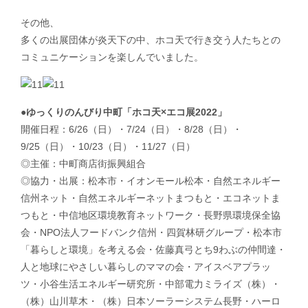
その他、
多くの出展団体が炎天下の中、ホコ天で行き交う人たちとの
コミュニケーションを楽しんでいました。
●ゆっくりのんびり中町「ホコ天×エコ展2022」
開催日程：6/26（日）・7/24（日）・8/28（日）・
9/25（日）・10/23（日）・11/27（日）
◎主催：中町商店街振興組合
◎協力・出展：松本市・イオンモール松本・自然エネルギー
信州ネット・自然エネルギーネットまつもと・エコネットま
つもと・中信地区環境教育ネットワーク・長野県環境保全協
会・NPO法人フードバンク信州・四賀林研グループ・松本市
「暮らしと環境」を考える会・佐藤真弓とち9わぶの仲間達・
人と地球にやさしい暮らしのママの会・アイスベアプラッ
ツ・小谷生活エネルギー研究所・中部電力ミライズ（株）・
（株）山川草木・（株）日本ソーラーシステム長野・ハーロ