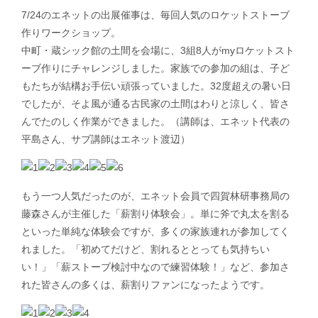
7/24のエネットの出展催事は、毎回人気のロケットストーブ
作りワークショップ。
中町・蔵シック館の土間を会場に、3組8人がmyロケットスト
ーブ作りにチャレンジしました。家族での参加の組は、子ど
もたちが結構お手伝い頑張っていました。32度超えの暑い日
でしたが、そよ風が通る古民家の土間はわりと涼しく、皆さ
んでたのしく作業ができました。（講師は、エネット代表の
平島さん、サブ講師はエネット渡辺）
もう一つ人気だったのが、エネット会員で四賀林研事務局の
藤森さんが主催した「薪割り体験会」。単に斧で丸太を割る
といった単純な体験会ですが、多くの家族連れが参加してく
れました。「初めてだけど、割れるととっても気持ちい
い！」「薪ストーブ検討中なので練習体験！」など、参加さ
れた皆さんの多くは、薪割りファンになったようです。