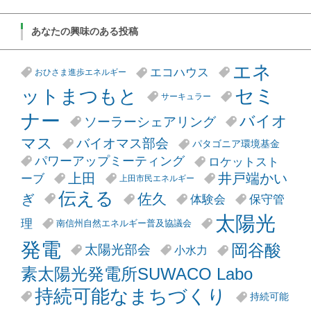
あなたの興味のある投稿
エネ
エコハウス
おひさま進歩エネルギー
セミ
ットまつもと
サーキュラー
ナー
バイオ
ソーラーシェアリング
マス
バイオマス部会
パタゴニア環境基金
パワーアップミーティング
ロケットスト
井戸端かい
上田
ーブ
上田市民エネルギー
伝える
ぎ
佐久
体験会
保守管
太陽光
理
南信州自然エネルギー普及協議会
発電
岡谷酸
太陽光部会
小水力
素太陽光発電所SUWACO Labo
持続可能なまちづくり
持続可能