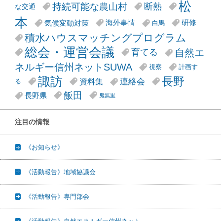
松
持続可能な農山村
断熱
な交通
本
気候変動対策
海外事情
研修
白馬
積水ハウスマッチングプログラム
総会・運営会議
自然エ
育てる
ネルギー信州ネットSUWA
視察
計画す
諏訪
長野
連絡会
資料集
る
飯田
長野県
鬼無里
注目の情報
《お知らせ》
《活動報告》地域協議会
《活動報告》専門部会