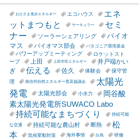
エネ
エコハウス
おひさま進歩エネルギー
セミ
ットまつもと
サーキュラー
ナー
バイオ
ソーラーシェアリング
マス
バイオマス部会
パタゴニア環境基金
パワーアップミーティング
ロケットスト
井戸端かい
上田
ーブ
上田市民エネルギー
伝える
ぎ
佐久
体験会
保守管
太陽光
理
南信州自然エネルギー普及協議会
発電
岡谷酸
太陽光部会
小水力
素太陽光発電所SUWACO Labo
持続可能なまちづくり
持続可能
松
持続可能な農山村
断熱
な交通
本
気候変動対策
海外事情
研修
白馬