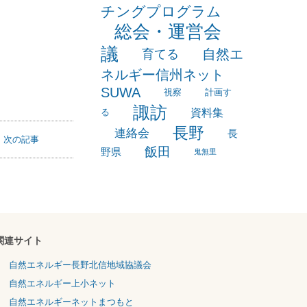
海外事情
研
白馬
積水ハウスマッ
修
チングプログラム
総会・運営会
議
自然エ
育てる
ネルギー信州ネット
SUWA
視察
計画す
諏訪
資料集
る
長野
連絡会
長
次の記事
飯田
野県
鬼無里
関連サイト
自然エネルギー長野北信地域協議会