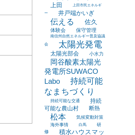
アップミーティング
ロケットストーブ
上田
上田市民エネルギ
井戸端かいぎ
ー
伝える
佐久
体験会
保守管理
南信州自然エネルギー普及協議
太陽光発電
会
太陽光部会
小水力
岡谷酸素太陽光
発電所SUWACO
持続可能
Labo
なまちづくり
持続
持続可能な交通
可能な農山村
断熱
松本
気候変動対策