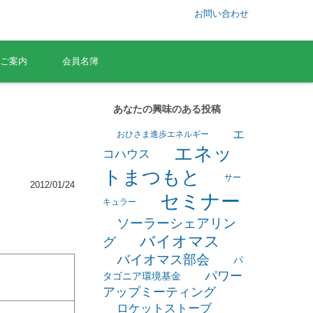
お問い合わせ
ご案内
会員名簿
あなたの興味のある投稿
エ
おひさま進歩エネルギー
エネッ
コハウス
トまつもと
サー
2012/01/24
セミナー
キュラー
ソーラーシェアリン
バイオマス
グ
バイオマス部会
パ
パワー
タゴニア環境基金