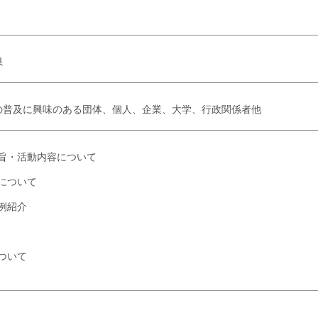
：００～
県
の普及に興味のある団体、個人、企業、大学、行政関係者他
旨・活動内容について
について
例紹介
ついて