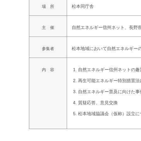
平成２４年１月２４日（火） １０
日 時
松本同庁舎
場 所
自然エネルギー信州ネット、長野
主 催
松本地域において自然エネルギー
参集者
自然エネルギー信州ネットの趣
内 容
再生可能エネルギー特別措置法
自然エネルギー普及に向けた事
質疑応答、意見交換
松本地域協議会（仮称）設立に