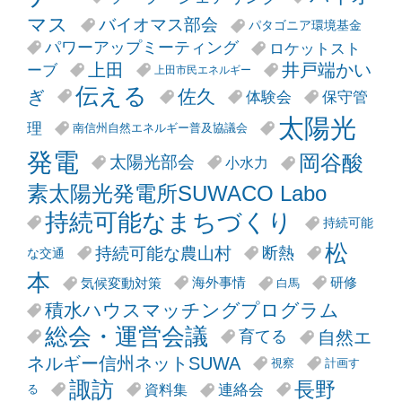
マス
バイオマス部会
パタゴニア環境基金
パワーアップミーティング
ロケットスト
井戸端かい
上田
ーブ
上田市民エネルギー
伝える
ぎ
佐久
体験会
保守管
太陽光
理
南信州自然エネルギー普及協議会
発電
岡谷酸
太陽光部会
小水力
素太陽光発電所SUWACO Labo
持続可能なまちづくり
持続可能
松
持続可能な農山村
断熱
な交通
本
気候変動対策
海外事情
研修
白馬
積水ハウスマッチングプログラム
総会・運営会議
自然エ
育てる
ネルギー信州ネットSUWA
視察
計画す
諏訪
長野
連絡会
資料集
る