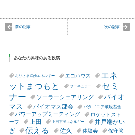
前の記事
次の記事
あなたの興味のある投稿
エネ
エコハウス
おひさま進歩エネルギー
セミ
ットまつもと
サーキュラー
ナー
バイオ
ソーラーシェアリング
マス
バイオマス部会
パタゴニア環境基金
パワーアップミーティング
ロケットスト
井戸端かい
上田
ーブ
上田市民エネルギー
伝える
ぎ
佐久
体験会
保守管