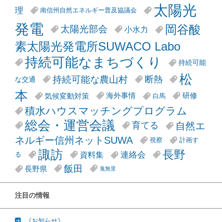
太陽光
理
南信州自然エネルギー普及協議会
発電
岡谷酸
太陽光部会
小水力
素太陽光発電所SUWACO Labo
持続可能なまちづくり
持続可能
松
持続可能な農山村
断熱
な交通
本
気候変動対策
海外事情
研修
白馬
積水ハウスマッチングプログラム
総会・運営会議
自然エ
育てる
ネルギー信州ネットSUWA
視察
計画す
諏訪
長野
連絡会
資料集
る
飯田
長野県
鬼無里
注目の情報
《お知らせ》