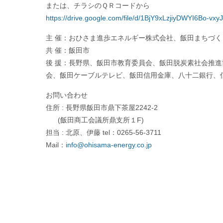
お申込みは
こちらのリンク
より
または、チラシのＱＲコードから
https://drive.google.com/file/d/1BjY9xLzjiyDWYI6Bo-v
主 催：おひさま進歩エネルギー株式会社、飯田まちづ
共 催：飯田市
後 援：⾧野県、飯田市教育委員会、飯田脱炭素社会推
会、飯田ケーブルテレビ、飯田信用金庫、八十二銀行、
お問い合わせ
住所 : 長野県飯田市鼎下茶屋2242-2
(飯田商工会議所鼎支所１F)
担当 : 北原、伊藤 tel：0265-56-3711
Mail：
info@ohisama-energy.co.jp