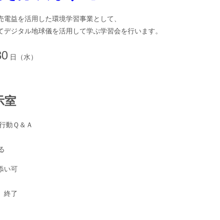
球を見てみよう！
」
売電益を活用した環境学習事業として、
てデジタル地球儀を活用して学ぶ学習会を行います。
30
日（水）
示室
行動Ｑ＆Ａ
る
き添い可
、終了