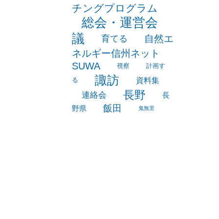
海外事情
研
白馬
積水ハウスマッ
修
チングプログラム
総会・運営会
議
自然エ
育てる
ネルギー信州ネット
SUWA
視察
計画す
諏訪
資料集
る
長野
連絡会
長
飯田
野県
鬼無里