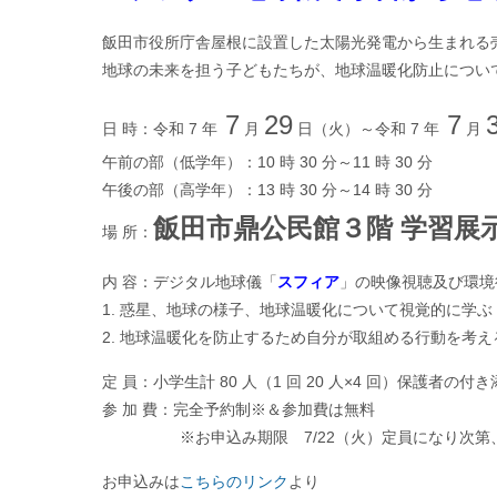
「
デジタル地球儀で宇宙から地
飯田市役所庁舎屋根に設置した太陽光発電から生まれる
地球の未来を担う子どもたちが、地球温暖化防止につい
7
29
7
日 時：令和 7 年
月
日（火）～令和 7 年
月
午前の部（低学年）：10 時 30 分～11 時 30 分
午後の部（高学年）：13 時 30 分～14 時 30 分
飯田市鼎公民館３階 学習展
場 所：
内 容：デジタル地球儀「
スフィア
」の映像視聴及び環境
1. 惑星、地球の様子、地球温暖化について視覚的に学ぶ
2. 地球温暖化を防止するため自分が取組める行動を考え
定 員：小学生計 80 人（1 回 20 人×4 回）保護者の付
参 加 費：完全予約制※＆参加費は無料
※お申込み期限 7/22（火）定員になり次第