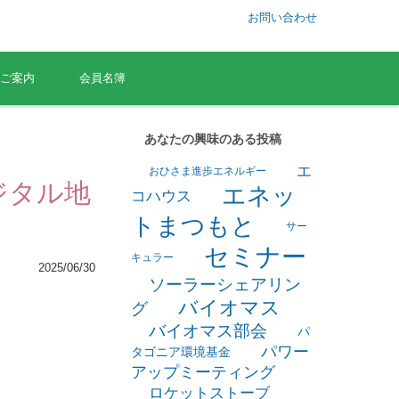
お問い合わせ
ご案内
会員名簿
あなたの興味のある投稿
エ
おひさま進歩エネルギー
ジタル地
エネッ
コハウス
トまつもと
サー
セミナー
キュラー
2025/06/30
ソーラーシェアリン
バイオマス
グ
バイオマス部会
パ
パワー
タゴニア環境基金