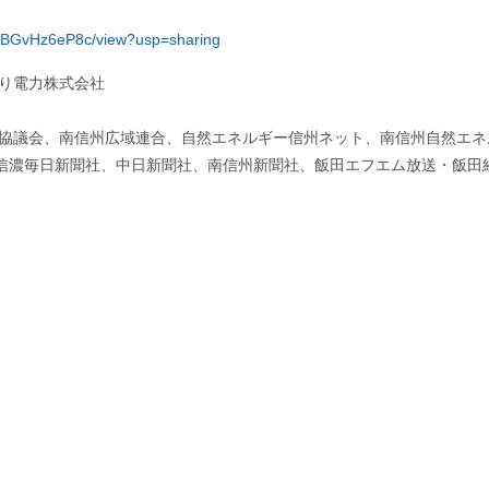
xyJBGvHz6eP8c/view?usp=sharing
くり電力株式会社
進協議会、南信州広域連合、自然エネルギー信州ネット、南信州自然エネ
信濃毎日新聞社、中日新聞社、南信州新聞社、飯田エフエム放送・飯田