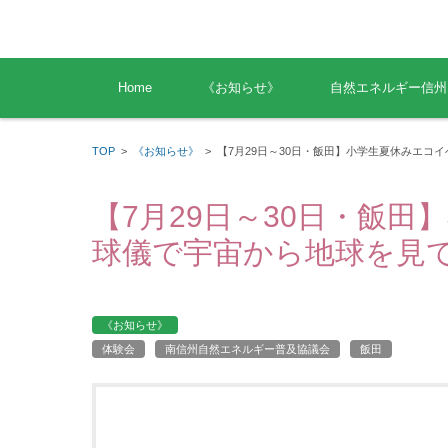
コンテンツに移動
Home
《お知らせ》
自然エネルギー信州
TOP
>
《お知らせ》
>
【7月29日～30日・飯田】小学生夏休みエコ
【7月29日～30日・飯
球儀で宇宙から地球を見
《お知らせ》
体験会
南信州自然エネルギー普及協議会
飯田