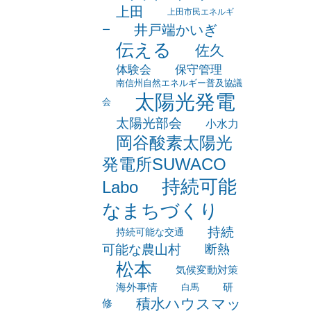
アップミーティング
ロケットストーブ
上田
上田市民エネルギ
井戸端かいぎ
ー
伝える
佐久
体験会
保守管理
南信州自然エネルギー普及協議
太陽光発電
会
太陽光部会
小水力
岡谷酸素太陽光
発電所SUWACO
持続可能
Labo
なまちづくり
持続
持続可能な交通
可能な農山村
断熱
松本
気候変動対策