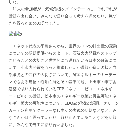
した。
11人の参加者が、気候危機をメインテーマに、それぞれが
話題を出し合い、みんなで語り合って考えを深めたり、気づ
きを得るための90分でした。
エネット代表の平島さんから、世界のCO2の排出量の変動
についての話題提供からスタート。石炭火力発電をストップ
させることの大切さと世界的にも遅れている日本の政策につ
いて、小水力発電をもっと推進したいが課題が多い現状と自
然環境との共存の大切さについて、省エネルギーのキーテー
マでもある建物の断熱性能とその基準問題、上田市の市庁舎
建築で取り入れられているZEB（ネット・ゼロ・エネルギ
ー・ビル）の話題、松本市のエネルギー政策と再生可能エネ
ルギー拡大の可能性について、SDGsの啓発の話題、グリーン
カーテン利用でクーラーなし生活の実践の話題などなど、み
なさんが日々思っていたり、取り組んでいることなどを話題
に、みんなで自由に語り合いました。