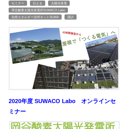
セミナー
伝える
太陽光発電
岡谷酸素太陽光発電所SUWACO Labo
自然エネルギー信州ネットSUWA
諏訪
2020年度 SUWACO Labo オンラインセ
ミナー