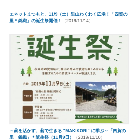
エネットまつもと。11/9（土）里山わくわく広場！「四賀の
里＊錦織」の誕生祭開催！
（2019/11/14）
～薪を活かす、薪で生きる ”MAKIKORI” に学ぶ～「四賀の
里 錦織」＊誕生祭（11月9日）
（2019/11/10）