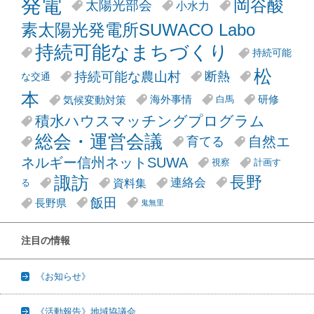
発電
岡谷酸
太陽光部会
小水力
素太陽光発電所SUWACO Labo
持続可能なまちづくり
持続可能
松
持続可能な農山村
断熱
な交通
本
気候変動対策
海外事情
研修
白馬
積水ハウスマッチングプログラム
総会・運営会議
自然エ
育てる
ネルギー信州ネットSUWA
視察
計画す
諏訪
長野
連絡会
資料集
る
飯田
長野県
鬼無里
注目の情報
《お知らせ》
《活動報告》地域協議会