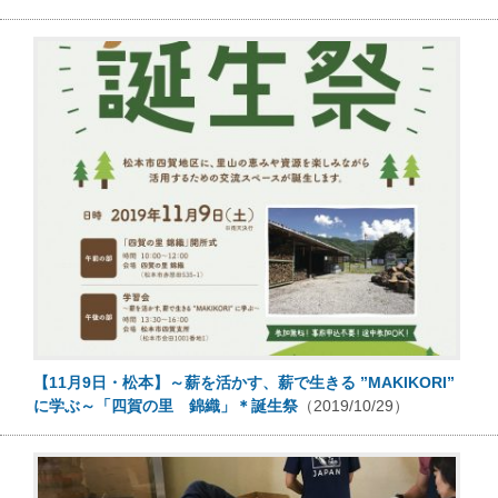
【11月9日・松本】～薪を活かす、薪で生きる ”MAKIKORI”
に学ぶ～「四賀の里 錦織」＊誕生祭
（2019/10/29）