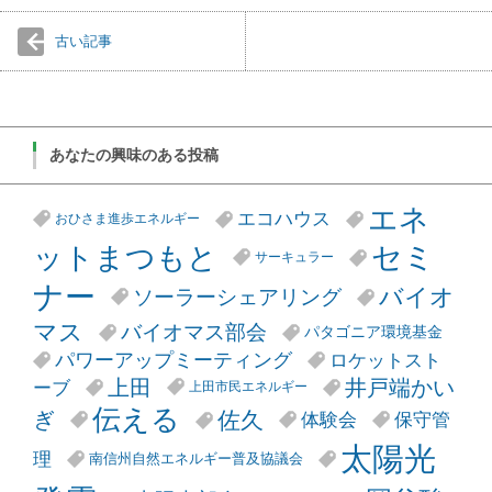
古い記事
あなたの興味のある投稿
エネ
エコハウス
おひさま進歩エネルギー
セミ
ットまつもと
サーキュラー
ナー
バイオ
ソーラーシェアリング
マス
バイオマス部会
パタゴニア環境基金
パワーアップミーティング
ロケットスト
井戸端かい
上田
ーブ
上田市民エネルギー
伝える
ぎ
佐久
体験会
保守管
太陽光
理
南信州自然エネルギー普及協議会